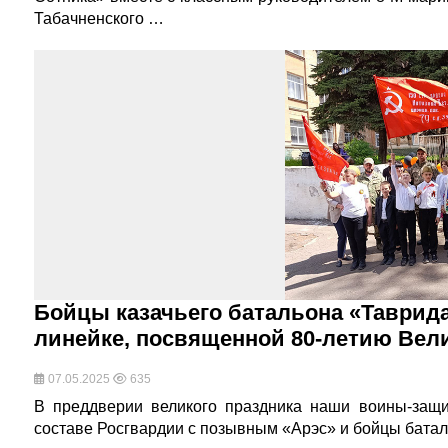
Табачненского …
Бойцы казачьего батальона «Таврид
линейке, посвященной 80-летию Вел
07.05.2025
635
В преддверии великого праздника наши воины-защи
составе Росгвардии с позывным «Арэс» и бойцы бата