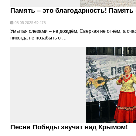
Память – это благодарность! Память –
08.05.2025
478
Умытая слезами – не дождём, Сверкая не огнём, а сча
никогда не позабыть о …
Песни Победы звучат над Крымом!