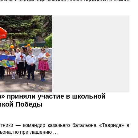
а» приняли участие в школьной
икой Победы
тники — командир казачьего батальона «Таврида» в
льона, по приглашению …