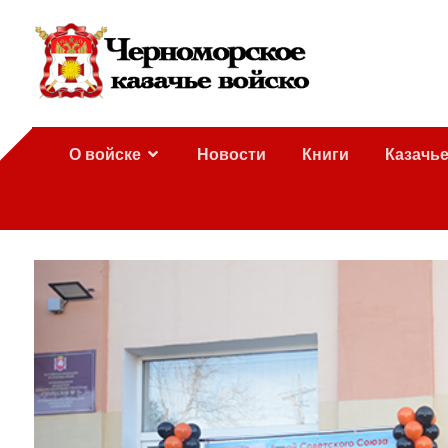
О войске
Новости
Книги
Казачь