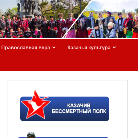
Православная вера
Казачья культура