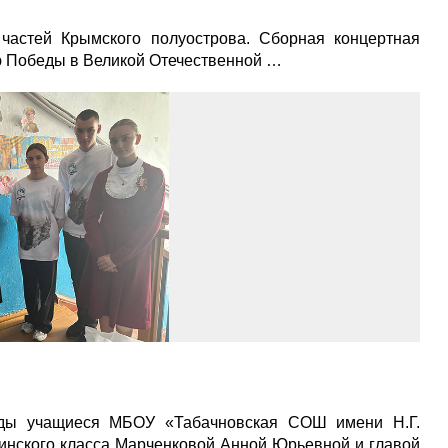
частей Крымского полуострова. Сборная концертная
ю Победы в Великой Отечественной …
еды учащиеся МБОУ «Табачновская СОШ имени Н.Г.
инского класса Марченковой Анной Юрьевной и главой