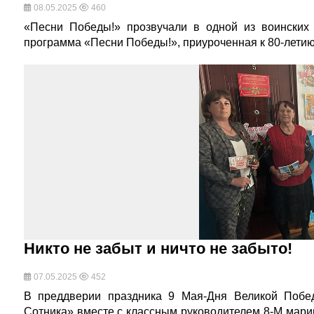
08.05.2025
460
«Песни Победы!» прозвучали в одной из воинских 
программа «Песни Победы!», приуроченная к 80-лети
Никто не забыт и ничто не забыто!
07.05.2025
452
В преддверии праздника 9 Мая-Дня Великой Поб
Сотника» вместе с классным руководителем 8-М мари