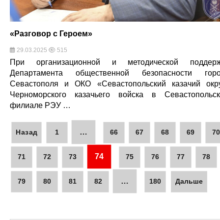
«Разговор с Героем»
29.03.2025
515
При организационной и методической поддерж
Департамента общественной безопасности гор
Севастополя и ОКО «Севастопольский казачий окр
Черноморского казачьего войска в Севастопольс
филиале РЭУ …
…
Назад
1
66
67
68
69
7
74
71
72
73
75
76
77
78
…
79
80
81
82
180
Дальше