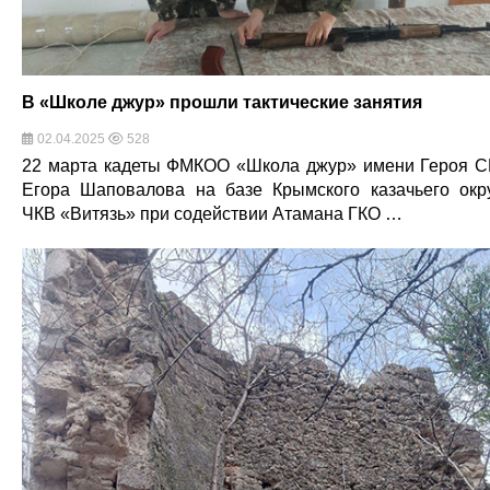
В «Школе джур» прошли тактические занятия
02.04.2025
528
22 марта кадеты ФМКОО «Школа джур» имени Героя 
Егора Шаповалова на базе Крымского казачьего окр
ЧКВ «Витязь» при содействии Атамана ГКО …