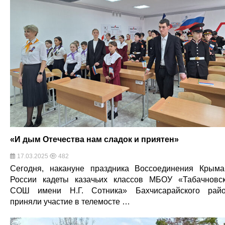
«И дым Отечества нам сладок и приятен»
17.03.2025
482
Сегодня, накануне праздника Воссоединения Крым
России кадеты казачьих классов МБОУ «Табачновс
СОШ имени Н.Г. Сотника» Бахчисарайского рай
приняли участие в телемосте …