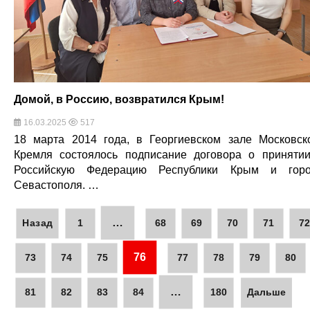
Домой, в Россию, возвратился Крым!
16.03.2025
517
18 марта 2014 года, в Георгиевском зале Московск
Кремля состоялось подписание договора о приняти
Российскую Федерацию Республики Крым и гор
Севастополя. …
…
Назад
1
68
69
70
71
7
76
73
74
75
77
78
79
80
…
81
82
83
84
180
Дальше