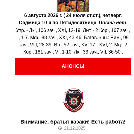
6 августа 2026 г. ( 24 июля ст.ст.), четверг.
Седмица 10-я по Пятидесятнице.
Поста нет.
Утр. -
Лк., 106 зач., XXI, 12-19.
Лит. -
2 Кор., 167 зач.,
I, 1-7.
Мф., 88 зач., XXI, 43-46.
Блгвв. кнн.:
Рим., 99
зач., VIII, 28-39.
Ин., 52 зач., XV, 17 - XVI, 2.
Мц.:
2
Кор., 181 зач., VI, 1-10.
Лк., 33 зач., VII, 36-50
.
АНОНСЫ
Внимание, братья казаки! Есть работа!
21.12.2025